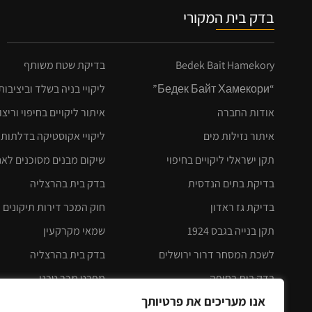
בדק בית המקורי
Bedek Bait Hamekory
בדיקת שטח משותף
“Бедек Байт Хамекори”
ליקויי בניה בשלד וביציבו
אודות החברה
איתור ליקויים בחיפוי וריצו
איתור נזילות מים
ליקויי אקוסטיקה בדלתות
תקן ישראלי ליקויים בחיפוי
שיקום מבנים מסוכנים לא
בדיקת בתים הנדסית
בדק בית בהרצליה
בדיקת גז ראדון
חוק המכר דירות תיקונים לחו
תקן בנייה בגבס 1924
שמאי מקרקעין
לשכת המסחר דרור ירושלים
בדק בית בהרצליה
בדק בית בחיפה
מפרט מכר טכני
אנו מעריכים את פרטיותך
בדק בית תל אביב
עורך דין אייל