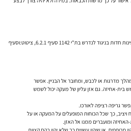
ל אישור על כך מרשות הכבאות. במידה ולא יהיה צורך לבצע
בבית אחיזה של מעקה / אלומיניום + זכוכית / קיימות פינות חדות בניגוד לנדרש בת"י 1142 סעיף 6.2.1, ציטוט:וסעיף
מקביל למשטח, למהלך מדרגות או לכבש, ומחובר אל הבניין. אפשר
ש בית-אחיזה. גם אזן עליון של מעקה יכול לשמש
שר גריפה רציפה לאורכו.
ח ויציב, כך שכל הכוחות המופעלים על המעקה או על
 מכופפים, או שיהיו עשויים כך שלא יהיו בהם קצוות