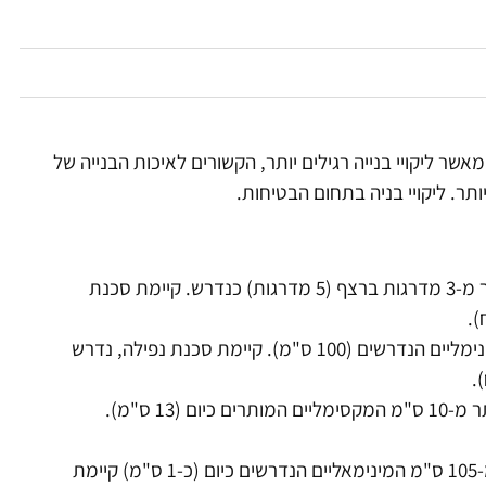
אשר ליקויי בנייה רגילים יותר, הקשורים לאיכות הבנייה של
תר. ליקויי בניה בתחום הבטיחות.
לא הותקן כלל מאחז יד בגרם מדרגות פנים המכיל יותר מ-3 מדרגות ברצף (5 מדרגות) כנדרש. קיימת סכנת
גובה מעקה אופקי בפינת האוכל פחות מ-105 ס"מ המינימליים הנדרשים (100 ס"מ). קיימת סכנת נפילה, נדרש
13 ס"מ).
גובה סף תחתון של חלונות בפינת האוכל וחדר הורים פחות מ-105 ס"מ המינימאליים הנדרשים כיום (כ-1 ס"מ) קיימת