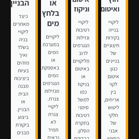
או
הבניין
ואיטום
וניקוז
בלחץ
כיצד
מים
ליקויי
ליקויי
מאתרים
בנייה
רטיבות
ליקויי
ליקויים
בקירות
ונזילות
בניה
במערכת
חיצוניים
הנגרמים
בשלד
המים
של
לרוב
ואיך
או
בניינים
מליקויים
מזהים
באספקת
כגון:
באיטום
בעיות
המים
איטום
או
ביציבות
הנגרמים
לקוי
בניקוז
מבנה
מנזילות
בין
כמו
הבית
צנרת.
אריחים,
למשל
או
ליקויי
ליטוש
סימני
הבניין.
צנרת
חלקי
רטיבות
ביצוע
לא
של
בתקרת
ביקורת
תמיד
אבני
הסלון.
מבנים
נראים
החיפוי,
בבדיקת