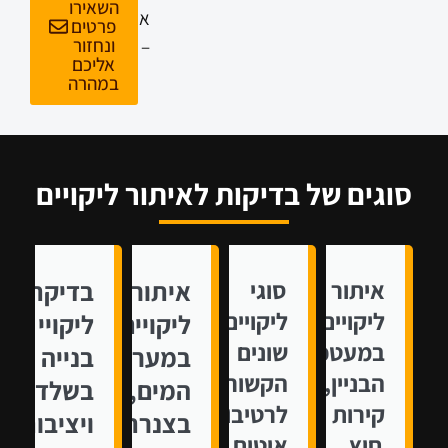
השאירו
או
פרטים
ונחזור
–
אליכם
במהרה
סוגים של בדיקות לאיתור ליקויים
איתור
סוגי
איתור
בדיקת
ליקויים
ליקויים
ליקויים
ליקויי
במעטפת
שונים
במערכת
בנייה
הבניין,
הקשורים
המים,
בשלד
קירות
לרטיבות,
בצנרת
ויציבות
חוץ
איטום