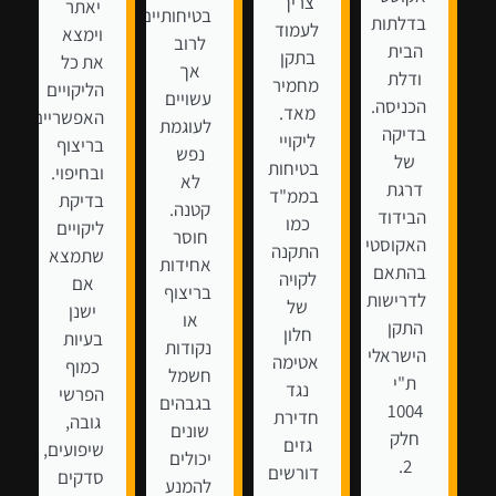
צריך
יאתר
בטיחותיים
בדלתות
לעמוד
וימצא
לרוב
הבית
בתקן
את כל
אך
ודלת
מחמיר
הליקויים
עשויים
הכניסה.
מאד.
האפשריים
לעוגמת
בדיקה
ליקויי
בריצוף
נפש
של
בטיחות
ובחיפוי.
לא
דרגת
בממ"ד
בדיקת
קטנה.
הבידוד
כמו
ליקויים
חוסר
האקוסטי
התקנה
שתמצא
אחידות
בהתאם
לקויה
אם
בריצוף
לדרישות
של
ישנן
או
התקן
חלון
בעיות
נקודות
הישראלי
אטימה
כמוף
חשמל
ת"י
נגד
הפרשי
בגבהים
1004
חדירת
גובה,
שונים
חלק
גזים
שיפועים,
יכולים
2.
דורשים
סדקים
להמנע