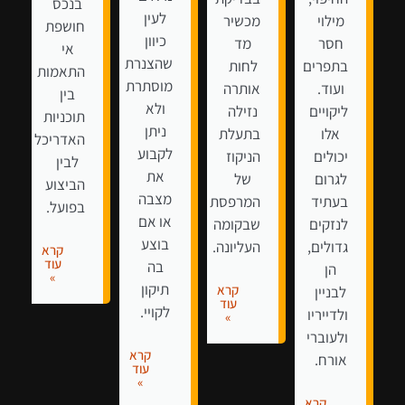
בנכס
לעין
מילוי
מכשיר
חושפת
כיוון
חסר
מד
אי
שהצנרת
בתפרים
לחות
התאמות
מוסתרת
ועוד.
אותרה
בין
ולא
ליקויים
נזילה
תוכניות
ניתן
אלו
בתעלת
האדריכל
לקבוע
יכולים
הניקוז
לבין
את
לגרום
של
הביצוע
מצבה
בעתיד
המרפסת
בפועל.
או אם
לנזקים
שבקומה
בוצע
גדולים,
העליונה.
קרא
עוד
בה
הן
»
תיקון
קרא
לבניין
עוד
לקויי.
ולדייריו
»
ולעוברי
קרא
אורח.
עוד
»
קרא