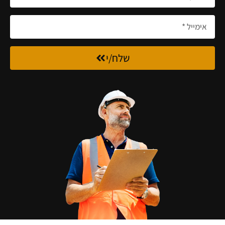
שלח/י