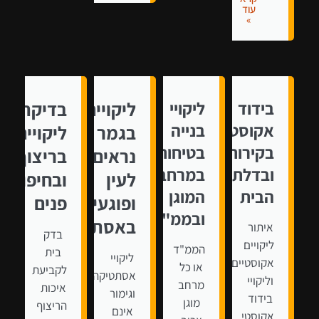
עוד
»
בידוד
ליקויי
ליקויים
בדיקת
אקוסטי
בנייה
בגמר
ליקויים
בקירות
בטיחותיים
נראים
בריצוף
ובדלתות
במרחב
לעין
ובחיפוי
הבית
המוגן
ופוגעים
פנים
ובממ"ד
באסתטיקה
איתור
בדק
ליקויים
הממ"ד
בית
ליקויי
אקוסטיים
או כל
לקביעת
אסתטיקה
וליקויי
מרחב
איכות
וגימור
בידוד
מוגן
הריצוף
אינם
אקוסטי