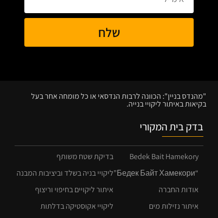
שלח
"מהנדס בניין": הכוונה לרבות הנדסאי או כל מומחה אחר בעל
בקיאות באיתור ליקויי בנייה.
בדק בית המקורי
Bedek Bait Hamekory
בדיקת שטח משותף
“Бедек Байт Хамекори”
ליקויי בניה בשלד וביציבות המבנה
אודות החברה
איתור ליקויים בחיפוי וריצוף
איתור נזילות מים
ליקויי אקוסטיקה בדלתות