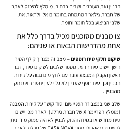
הבניין ואת העוברים ושבים ברחוב.
מומלץ להיכנס לאתר
של חברת גילאר המתמחה בחומרים אלו ולראות את
שלבי הביצוע בכל חומר וחומר.
צו מבנים מסוכנים מכיל בדרך כלל את
אחת מהדרישות הבאות או שניהם:
שיקום חלקי טיח רופפים
– מצב זה מצריך קילף הטיח
הישן ויישום טיח חדש , מספר שלבים לשיקום טיח , דבר
ראשון הקבלן המבצע עובר עם לחץ מים גבוה על קירות
הבניין וכך טיח רופף שעדיין לא גלוי לעין יתפורר ויתנתק
מהבניין .
שלב שני במצב זה הוא יישום יסוד קושר על קירות המבנה
(מומלץ הפריימר X של חברת נירלט) ולאחר מכן יישום
טיח מחדש או במידה והנזק לבניין לא היה עמוק מידי ניתן
ליישם טיט אקרילי מסוג CASA NOVA של נירלט ולאחר