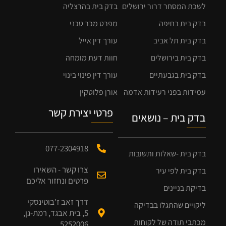
לשכת המסחר דרור ירושלים
בדק בית בהרצליה
בדק בית בחיפה
מפרט מכר טכני
בדק בית תל אביב
עורך דין אייל
בדק בית בירושלים
חוות דעת מומחה
בדק בית בגבעתיים
עורך דין פינוי בינוי
עמידות בפני רעידות אדמה
אורן פלוטקין
פרטי יצירת קשר
בדק בית – נושאים
077-2304918
בדק בית -שאלות ותשובות
צרו קשר - השאירו
בדק בית לפי עיר
פרטים ונחזור אליכם
בדיקת בניינים
דרך זאב ז'בוטינסקי
ליקויים שהתגלו בבדיקה
5, בית אבגד, רמת-גן,
מכתבי תודה של לקוחות
5252006