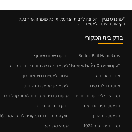
"מהנדס בניין": הכוונה לרבות הנדסאי או כל מומחה אחר בעל
בקיאות באיתור ליקויי בנייה.
בדק בית המקורי
Bedek Bait Hamekory
בדיקת שטח משותף
“Бедек Байт Хамекори”
ליקויי בניה בשלד וביציבות המבנה
אודות החברה
איתור ליקויים בחיפוי וריצוף
איתור נזילות מים
ליקויי אקוסטיקה בדלתות
תקן ישראלי ליקויים בחיפוי
שיקום מבנים מסוכנים לאחר קבלת צו
בדיקת בתים הנדסית
בדק בית בהרצליה
בדיקת גז ראדון
חוק המכר דירות תיקונים לחוק המכר 2016
תקן בנייה בגבס 1924
שמאי מקרקעין