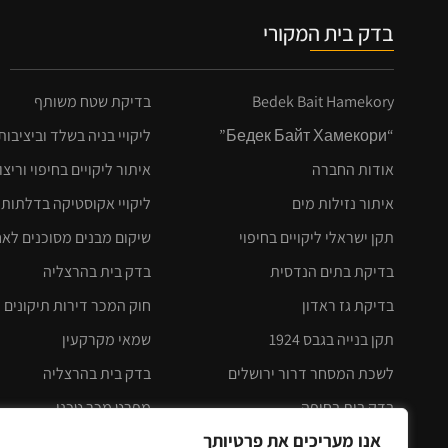
בדק בית המקורי
Bedek Bait Hamekory
בדיקת שטח משותף
“Бедек Байт Хамекори”
ליקויי בניה בשלד וביציבו
אודות החברה
איתור ליקויים בחיפוי וריצו
איתור נזילות מים
ליקויי אקוסטיקה בדלתות
תקן ישראלי ליקויים בחיפוי
שיקום מבנים מסוכנים לא
בדיקת בתים הנדסית
בדק בית בהרצליה
בדיקת גז ראדון
חוק המכר דירות תיקונים לחו
תקן בנייה בגבס 1924
שמאי מקרקעין
לשכת המסחר דרור ירושלים
בדק בית בהרצליה
בדק בית בחיפה
מפרט מכר טכני
אנו מעריכים את פרטיותך
בדק בית תל אביב
עורך דין אייל