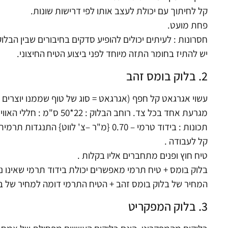
קל לחיתוך עם יכולת לעצב אותו לפי דרישות שונות.
פחת מועט.
חסרונות : לעיתים יכולים להופיע סדקים בחיבורים שבין הבלוק
יש להתיז בחומר התזה מיוחד לפני ביצוע הטיח החיצוני.
2. בלוק בומס זהב
עשוי אגרגאט קל חפף (אגרגאט = סוג של טוף שממנו יוצרים
מגרעת אחד בכל צד. רוחב הבלוק : 22*50 ס"מ : חללי האוויר הרבים מקנים לבלוק בידוד טרמי טוב.
תכונות : בידוד טרמי – 0.70 {מ"ר –צ' לווט} התנגדות תרמית אופיינית .
קל לעבודה .
טיח חוץ ופנים מתחברים אליו בקלות .
בלוק בומס + טיח תרמי מאפשרים יכולת בידוד תרמי שאינו נו
המחיר של בלוק בומס זהב + הטיח התרמי דומה למחיר של בלו
3. בלוק המפקריט