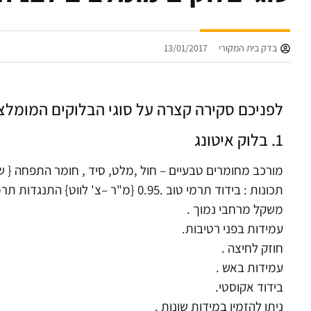
בדק בית המקורי
13/01/2017
לפניכם סקירה קצרה על סוגי הבלוקים המומלצי
1. בלוק איטונג
מורכב מחומרים טבעיים – חול ,מלט, סיד , חומר התפחה { שב
תכונות : בידוד תרמי טוב .0.95 {מ"ר –צ' לווט} התנגדות תרמית אופיינית.
משקל מרחבי נמוך .
עמידות בפני רטיבות.
חוזק לחיצה .
עמידות באש .
בידוד אקוסטי.
ניתן להזמין במידות שונות .