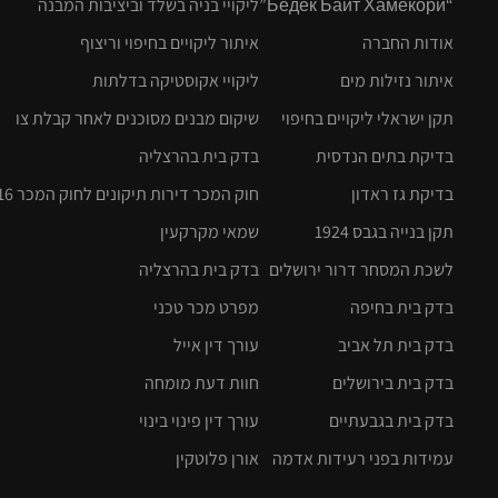
“Бедек Байт Хамекори”
ליקויי בניה בשלד וביציבות המבנה
אודות החברה
איתור ליקויים בחיפוי וריצוף
איתור נזילות מים
ליקויי אקוסטיקה בדלתות
תקן ישראלי ליקויים בחיפוי
שיקום מבנים מסוכנים לאחר קבלת צו
בדיקת בתים הנדסית
בדק בית בהרצליה
בדיקת גז ראדון
חוק המכר דירות תיקונים לחוק המכר 2016
תקן בנייה בגבס 1924
שמאי מקרקעין
לשכת המסחר דרור ירושלים
בדק בית בהרצליה
בדק בית בחיפה
מפרט מכר טכני
בדק בית תל אביב
עורך דין אייל
בדק בית בירושלים
חוות דעת מומחה
בדק בית בגבעתיים
עורך דין פינוי בינוי
עמידות בפני רעידות אדמה
אורן פלוטקין