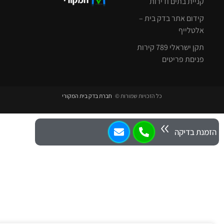
קניית בתים ודירות
קידום אתר בדק בית –
אלטלייף
תקן ישראלי 789 קירות
פניםת פריטים
כל הזכויות שמורות ©
חברת בדק בית המקורי
זמנת בדיקה