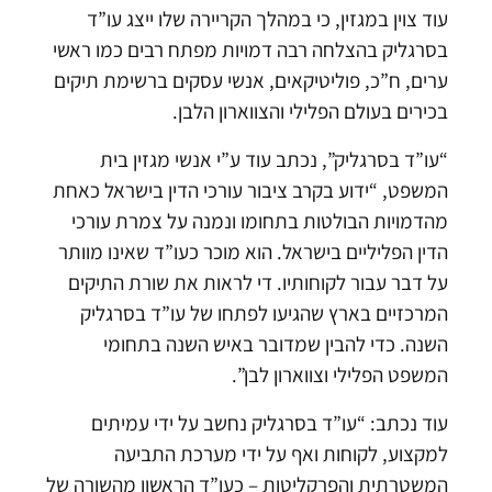
עוד צוין במגזין, כי במהלך הקריירה שלו ייצג עו”ד
בסרגליק בהצלחה רבה דמויות מפתח רבים כמו ראשי
ערים, ח”כ, פוליטיקאים, אנשי עסקים ברשימת תיקים
בכירים בעולם הפלילי והצווארון הלבן.
“עו”ד בסרגליק”, נכתב עוד ע”י אנשי מגזין בית
המשפט, “ידוע בקרב ציבור עורכי הדין בישראל כאחת
מהדמויות הבולטות בתחומו ונמנה על צמרת עורכי
הדין הפליליים בישראל. הוא מוכר כעו”ד שאינו מוותר
על דבר עבור לקוחותיו. די לראות את שורת התיקים
המרכזיים בארץ שהגיעו לפתחו של עו”ד בסרגליק
השנה. כדי להבין שמדובר באיש השנה בתחומי
המשפט הפלילי וצווארון לבן”.
עוד נכתב: “עו”ד בסרגליק נחשב על ידי עמיתים
למקצוע, לקוחות ואף על ידי מערכת התביעה
המשטרתית והפרקליטות – כעו”ד הראשון מהשורה של