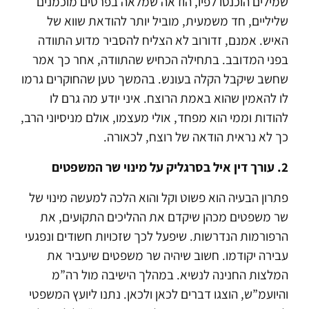
שמילים הוכנסו לפיו, הודאה שמלאה בפרטים מוכמנים
שליליים, חד משמעית, מוביל יותר להודאת שווא של
האיש.
אמנם, זדורוב לא הצליח להסביר מדוע התוודה
בפני המדובב. בתחילה הכחיש שהתוודה, אחר כך אמר
שחשב שיקבל הקלה בעונש. בהמשך טען שהחוקרים גרמו
לו להאמין שהוא באמת הרוצח. איני יודע מה גרם לו
להודות וממי הוא מפחד, אולי מעצמו, אולם מניסיוני הרב,
כך לא נראית הודאה של רוצח, לכאורה.
2. עורך דין איל בסרגליק על מינוי שר המשפטים
פתרון הבעיה הוא פשוט וקל והוא הלכה למעשה מינוי של
שר משפטים מכהן שיקדם את ההליכים התקועים, את
הרפורמות הנדרשות. שיפעל לכך שזכויות חשודים ונפגעי
עבירה יקודמו. חשוב שיהיה שר משפטים שיעביר את
המלצות החנינה לנשיא.
במהלך הישיבה מול רה”מ
והיועמ”ש, הוצגו דברים לכאן ולכאן. נתנו ליועץ המשפטי