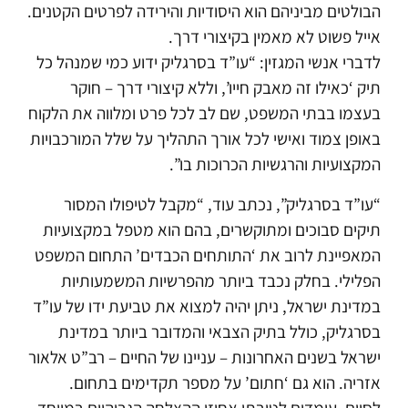
הבולטים מביניהם הוא היסודיות והירידה לפרטים הקטנים.
אייל פשוט לא מאמין בקיצורי דרך.
לדברי אנשי המגזין: “עו”ד בסרגליק ידוע כמי שמנהל כל
תיק ‘כאילו זה מאבק חייו’, וללא קיצורי דרך – חוקר
בעצמו בבתי המשפט, שם לב לכל פרט ומלווה את הלקוח
באופן צמוד ואישי לכל אורך התהליך על שלל המורכבויות
המקצועיות והרגשיות הכרוכות בו”.
“עו”ד בסרגליק”, נכתב עוד, “מקבל לטיפולו המסור
תיקים סבוכים ומתוקשרים, בהם הוא מטפל במקצועיות
המאפיינת לרוב את ‘התותחים הכבדים’ התחום המשפט
הפלילי. בחלק נכבד ביותר מהפרשיות המשמעותיות
במדינת ישראל, ניתן יהיה למצוא את טביעת ידו של עו”ד
בסרגליק, כולל בתיק הצבאי והמדובר ביותר במדינת
ישראל בשנים האחרונות – עניינו של החיים – רב”ט אלאור
אזריה. הוא גם ‘חתום’ על מספר תקדימים בתחום.
לסיום, עומדים לטובתו אחוזי ההצלחה הגבוהיום במיוחד