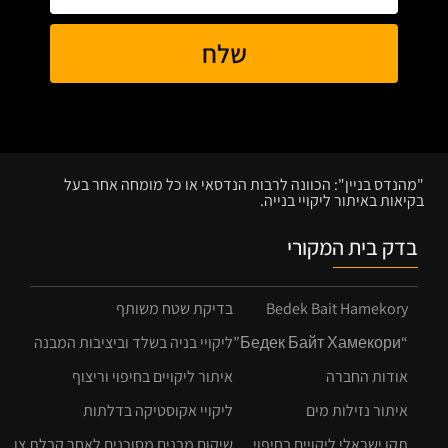
שלח
"מהנדס בניין": הכוונה לרבות הנדסאי או כל מומחה אחר בעל
בקיאות באיתור ליקויי בנייה.
בדק בית המקורי
Bedek Bait Hamekory
בדיקת שטח משותף
“Бедек Байт Хамекори”
ליקויי בניה בשלד וביציבות המבנה
אודות החברה
איתור ליקויים בחיפוי וריצוף
איתור נזילות מים
ליקויי אקוסטיקה בדלתות
תקן ישראלי ליקויים בחיפוי
שיקום מבנים מסוכנים לאחר קבלת צו