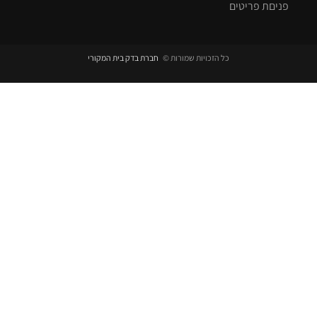
פניםת פריטים
כל הזכויות שמורות ©
חברת בדק בית המקורי