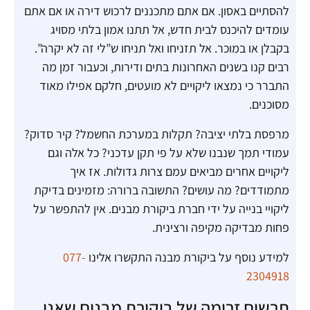
להסתיים באסון. אם אתם מתכננים לרכוש דירה או אם אתם
עומדים להיכנס לבית חדש, אל תתנו אמון בלתי מסויג
בקבלן או במוכר. אל תזניחו ואל תניחו ש”לי זה לא יקרה”.
רבים קנו בשנים האחרונות בתים ודירות, וכעבור זמן מה
התברר כי נמצאו ליקויים לא מועטים, חלקם אפילו מאוד
מסוכנים.
מרפסת בלתי יציבה? תקלות במערכת החשמל? קיר סדוק?
עמודי תמך שנבנו שלא על פי תקן עדכני? כל אלה וגם
ליקויים אחרים מביאים עמם צרות גדולות. אז איך
מתמודדים? מה עושים? התשובה ברורה: מזמינים בדיקת
ליקויי בנייה על ידי חברת ביקורת מבנים. אין להתפשר על
פחות מבדיקה מקיפה ורצינית.
למידע נוסף על ביקורת מבנה התקשרו אלינו
077-
2304918
תרשים זרימה של ביקורת מבנים שאנו